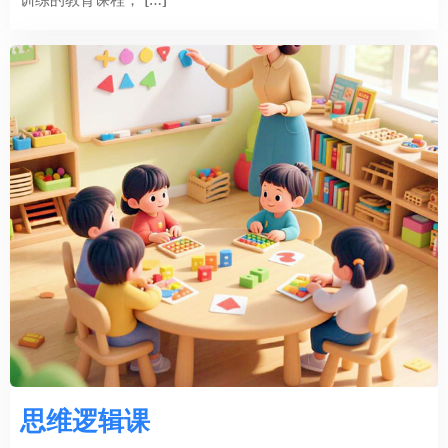
思维逻辑课