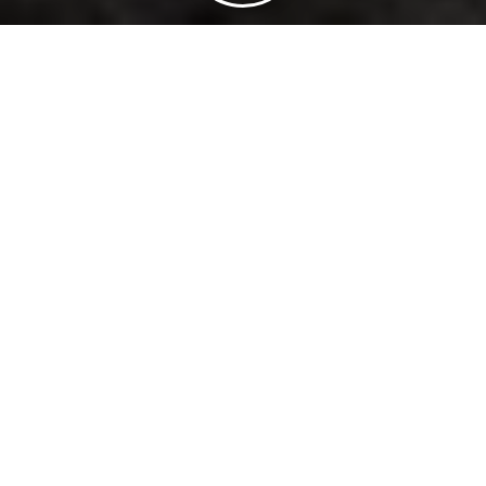
了解我们
育之星简介
上海育之星儿童成长发展中心是一家由近二十年教学经验的专家/教
师/学者团队所组成的专业致力于帮助1～12岁儿童解决成长问题的
干预康复培训机构！ 机构主要针对自闭症/孤独症、语言发育迟缓、
：育之星简介
认知理解不足、社……
阅读更多